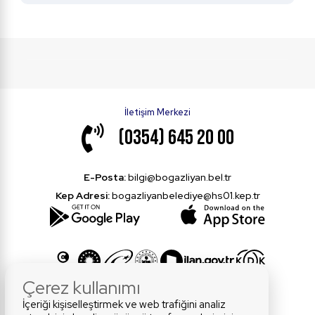
İletişim Merkezi
(0354) 645 20 00
E-Posta:
bilgi@bogazliyan.bel.tr
Kep Adresi:
bogazliyanbelediye@hs01.kep.tr
Çerez kullanımı
İçeriği kişiselleştirmek ve web trafiğini analiz