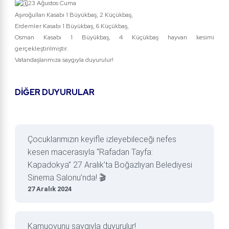
23 Ağustos Cuma
Aşıroğulları Kasabı 1 Büyükbaş, 2 Küçükbaş,
Erdemler Kasabı 1 Büyükbaş, 6 Küçükbaş,
Osman Kasabı 1 Büyükbaş, 4 Küçükbaş hayvan kesimi
gerçekleştirilmiştir.
Vatandaşlarımıza saygıyla duyurulur!
DİĞER DUYURULAR
Çocuklarımızın keyifle izleyebileceği nefes
kesen macerasıyla “Rafadan Tayfa:
Kapadokya” 27 Aralık’ta Boğazlıyan Belediyesi
Sinema Salonu’nda! 🎬
27 Aralık 2024
Kamuoyunu saygıyla duyurulur!