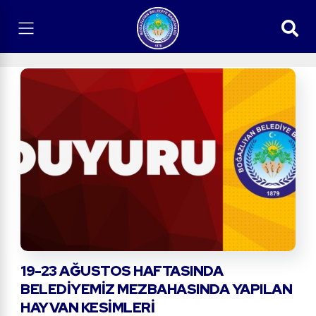
19-23 AĞUSTOS HAFTASINDA
BELEDIYEMIZ MEZBAHASINDA YAPILAN
HAYVAN KESIMLERI