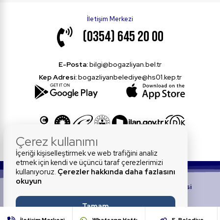
İletişim Merkezi
(0354) 645 20 00
E-Posta:
bilgi@bogazliyan.bel.tr
Kep Adresi:
bogazliyanbelediye@hs01.kep.tr
Çerez kullanımı
İçeriği kişiselleştirmek ve web trafiğini analiz
etmek için kendi ve üçüncü taraf çerezlerimizi
kullanıyoruz.
Çerezler hakkında daha fazlasını
okuyun
© 2026 Tüm Hakları Saklıdır.
Boğazlıyan Belediyesi
Tamam