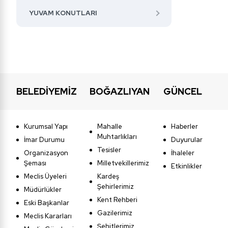
YUVAM KONUTLARI
BELEDİYEMİZ
BOĞAZLIYAN
GÜNCEL
Kurumsal Yapı
Mahalle
Haberler
Muhtarlıkları
İmar Durumu
Duyurular
Tesisler
Organizasyon
İhaleler
Şeması
Milletvekillerimiz
Etkinlikler
Meclis Üyeleri
Kardeş
Şehirlerimiz
Müdürlükler
Kent Rehberi
Eski Başkanlar
Gazilerimiz
Meclis Kararları
Şehitlerimiz