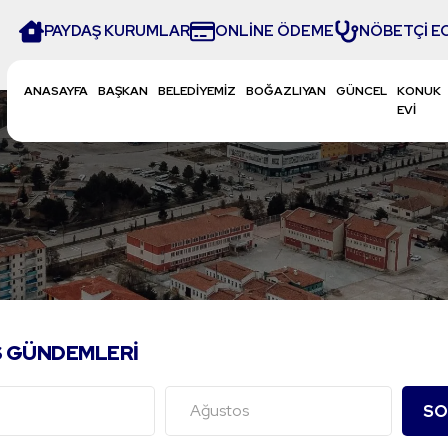
PAYDAŞ KURUMLAR
ONLİNE ÖDEME
NÖBETÇİ E
ANASAYFA
BAŞKAN
BELEDİYEMİZ
BOĞAZLIYAN
GÜNCEL
KONUK
EVİ
S GÜNDEMLERI
SO