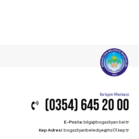
İletişim Merkezi
(0354) 645 20 00
E-Posta:
bilgi@bogazliyan.bel.tr
Kep Adresi:
bogazliyanbelediye@hs01.kep.tr