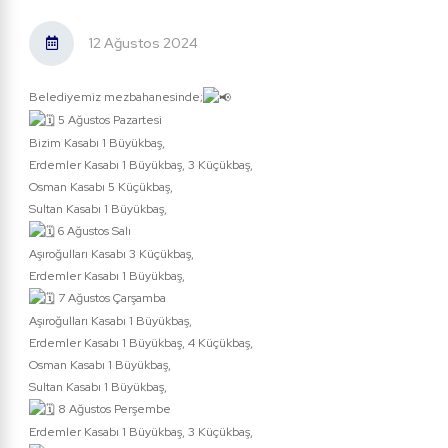
12 Ağustos 2024
Belediyemiz mezbahanesinde;
5 Ağustos Pazartesi
Bizim Kasabı 1 Büyükbaş,
Erdemler Kasabı 1 Büyükbaş, 3 Küçükbaş,
Osman Kasabı 5 Küçükbaş,
Sultan Kasabı 1 Büyükbaş,
6 Ağustos Salı
Aşıroğulları Kasabı 3 Küçükbaş,
Erdemler Kasabı 1 Büyükbaş,
7 Ağustos Çarşamba
Aşıroğulları Kasabı 1 Büyükbaş,
Erdemler Kasabı 1 Büyükbaş, 4 Küçükbaş,
Osman Kasabı 1 Büyükbaş,
Sultan Kasabı 1 Büyükbaş,
8 Ağustos Perşembe
Erdemler Kasabı 1 Büyükbaş, 3 Küçükbaş,