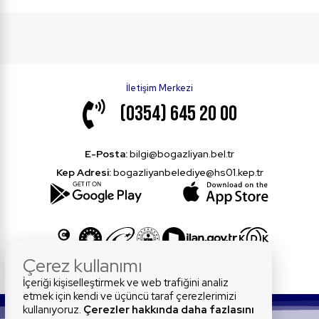
İletişim Merkezi
(0354) 645 20 00
E-Posta:
bilgi@bogazliyan.bel.tr
Kep Adresi:
bogazliyanbelediye@hs01.kep.tr
Çerez kullanımı
İçeriği kişiselleştirmek ve web trafiğini analiz
etmek için kendi ve üçüncü taraf çerezlerimizi
kullanıyoruz.
Çerezler hakkında daha fazlasını