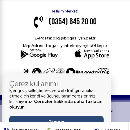
İletişim Merkezi
(0354) 645 20 00
E-Posta:
bilgi@bogazliyan.bel.tr
Kep Adresi:
bogazliyanbelediye@hs01.kep.tr
Çerez kullanımı
İçeriği kişiselleştirmek ve web trafiğini analiz
etmek için kendi ve üçüncü taraf çerezlerimizi
kullanıyoruz.
Çerezler hakkında daha fazlasını
okuyun
© 2026 Tüm Hakları Saklıdır.
Boğazlıyan Belediyesi
Tamam