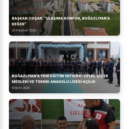
BAŞKAN COŞAR: “ULAŞIMA KONFOR, BOĞAZLIYAN’A
DEĞER”
23 Haziran 2026
BOĞAZLIYAN’A YENI EĞITIM YATIRIMI: CEMIL ÇIÇEK
MESLEKI VE TEKNIK ANADOLU LISESI AÇILDI
8 Ekim 2025