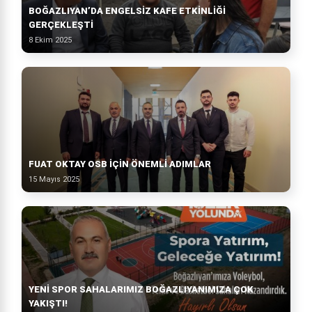
BOĞAZLIYAN’DA ENGELSIZ KAFE ETKINLIĞI
GERÇEKLEŞTI
8 Ekim 2025
FUAT OKTAY OSB İÇIN ÖNEMLI ADIMLAR
15 Mayıs 2025
YENI SPOR SAHALARIMIZ BOĞAZLIYANIMIZA ÇOK
YAKIŞTI!