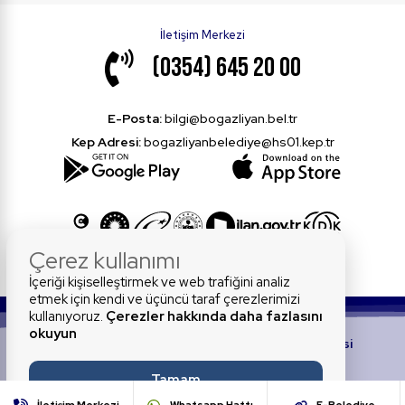
İletişim Merkezi
(0354) 645 20 00
E-Posta:
bilgi@bogazliyan.bel.tr
Kep Adresi:
bogazliyanbelediye@hs01.kep.tr
Çerez kullanımı
İçeriği kişiselleştirmek ve web trafiğini analiz
etmek için kendi ve üçüncü taraf çerezlerimizi
kullanıyoruz.
Çerezler hakkında daha fazlasını
okuyun
© 2026 Tüm Hakları Saklıdır.
Boğazlıyan Belediyesi
Tamam