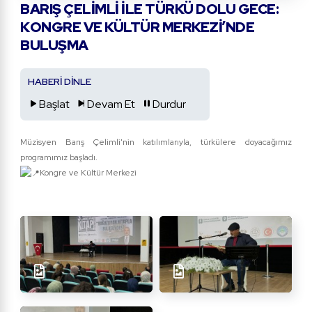
BARIŞ ÇELIMLI ILE TÜRKÜ DOLU GECE:
KONGRE VE KÜLTÜR MERKEZI’NDE
BULUŞMA
HABERİ DİNLE
Başlat
Devam Et
Durdur
Müzisyen Barış Çelimli'nin katılımlarıyla, türkülere doyacağımız
programımız başladı.
Kongre ve Kültür Merkezi