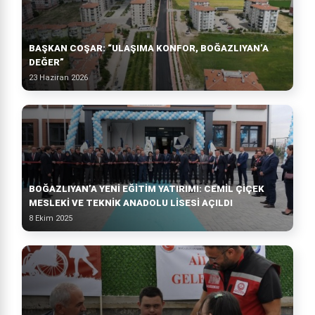
BAŞKAN COŞAR: “ULAŞIMA KONFOR, BOĞAZLIYAN’A
DEĞER”
23 Haziran 2026
BOĞAZLIYAN’A YENI EĞITIM YATIRIMI: CEMIL ÇIÇEK
MESLEKI VE TEKNIK ANADOLU LISESI AÇILDI
8 Ekim 2025