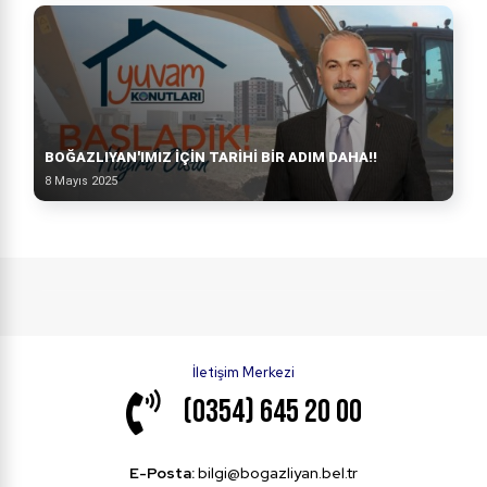
BOĞAZLIYAN'IMIZ İÇİN TARİHİ BİR ADIM DAHA!!
8 Mayıs 2025
İletişim Merkezi
(0354) 645 20 00
E-Posta:
bilgi@bogazliyan.bel.tr