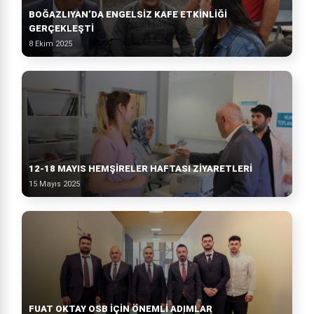
BOĞAZLIYAN’DA ENGELSIZ KAFE ETKINLIĞI
GERÇEKLEŞTI
8 Ekim 2025
12-18 MAYIS HEMŞIRELER HAFTASI ZIYARETLERI
15 Mayıs 2025
FUAT OKTAY OSB İÇIN ÖNEMLI ADIMLAR