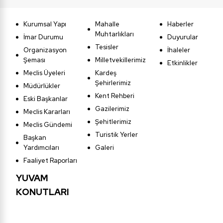
Kurumsal Yapı
Mahalle
Haberler
Muhtarlıkları
İmar Durumu
Duyurular
Tesisler
Organizasyon
İhaleler
Şeması
Milletvekillerimiz
Etkinlikler
Meclis Üyeleri
Kardeş
Şehirlerimiz
Müdürlükler
Kent Rehberi
Eski Başkanlar
Gazilerimiz
Meclis Kararları
Şehitlerimiz
Meclis Gündemi
Turistik Yerler
Başkan
Yardımcıları
Galeri
Faaliyet Raporları
YUVAM
KONUTLARI