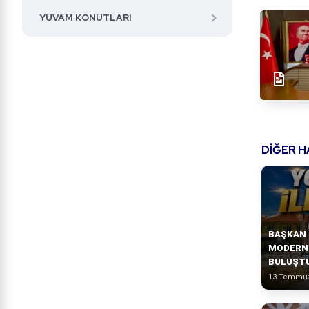
YUVAM KONUTLARI
DİĞER 
BAŞKAN 
MODERN 
BULUŞT
13 Temmuz