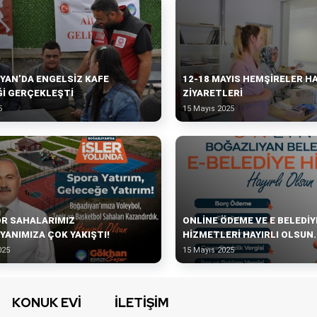
YAN’DA ENGELSIZ KAFE
12-18 MAYIS HEMŞIRELER H
ĞI GERÇEKLEŞTI
ZIYARETLERI
5
15 Mayıs 2025
OR SAHALARIMIZ
ONLINE ÖDEME VE E BELEDIY
YANIMIZA ÇOK YAKIŞTI!
HIZMETLERI HAYIRLI OLSUN.
025
15 Mayıs 2025
KONUK EVİ
İLETİŞİM