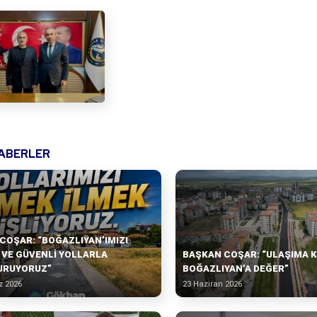
HABERLER
COŞAR: “BOĞAZLIYAN’IMIZI
VE GÜVENLİ YOLLARLA
BAŞKAN COŞAR: “ULAŞIMA 
URUYORUZ”
BOĞAZLIYAN’A DEĞER”
 2026
23 Haziran 2026