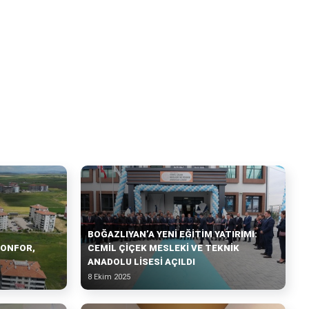
BOĞAZLIYAN’A YENI EĞITIM YATIRIMI:
KONFOR,
CEMIL ÇIÇEK MESLEKI VE TEKNIK
ANADOLU LISESI AÇILDI
8 Ekim 2025