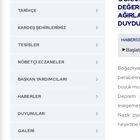
DEĞERL
TARIHÇE
AĞIRL
DUYDU
KARDEŞ ŞEHIRLERIMIZ
HABERİ 
TESISLER
Başlat
NÖBETÇI ECZANELER
Boğazlı
beraberi
BAŞKAN YARDIMCILARI
büyük mut
Deprem sü
HABERLER
esirgemey
DUYURULAR
Nazik ziy
heyetine ş
GALERI