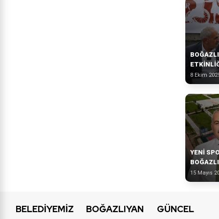
BOĞAZLI
ETKINLI
8 Ekim 202
YENI SP
BOĞAZLI
15 Mayıs 2
BELEDİYEMİZ
BOĞAZLIYAN
GÜNCEL