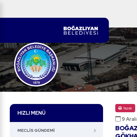
Yazdır
HIZLI MENÜ
9 Aral
BOĞAZL
MECLIS GÜNDEMI
GÖKHA