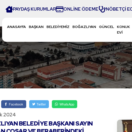
PAYDAŞ KURUMLAR
ONLİNE ÖDEME
NÖBETÇİ E
ANASAYFA
BAŞKAN
BELEDİYEMİZ
BOĞAZLIYAN
GÜNCEL
KONUK
EVİ
Facebook
Twitter
WhatsApp
ık 2024
IYAN BELEDIYE BAŞKANI SAYIN
N COŞAR VE BERABERINDEKI