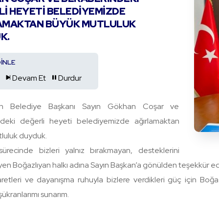
I HEYETI BELEDIYEMIZDE
AMAKTAN BÜYÜK MUTLULUK
K.
DİNLE
Devam Et
Durdur
yan Belediye Başkanı Sayın Gökhan Coşar ve
ndeki değerli heyeti belediyemizde ağırlamaktan
luluk duyduk.
recinde bizleri yalnız bırakmayan, desteklerini
en Boğazlıyan halkı adına Sayın Başkan’a gönülden teşekkür ed
aretleri ve dayanışma ruhuyla bizlere verdikleri güç için Bo
ükranlarımı sunarım.