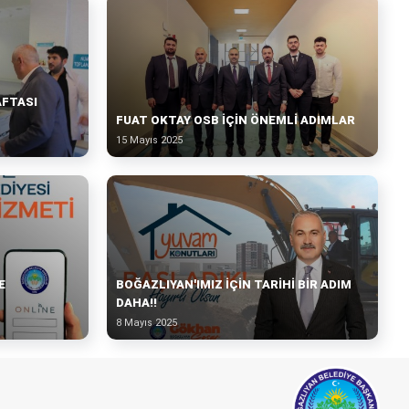
AFTASI
FUAT OKTAY OSB İÇIN ÖNEMLI ADIMLAR
15 Mayıs 2025
E
BOĞAZLIYAN'IMIZ İÇİN TARİHİ BİR ADIM
DAHA!!
8 Mayıs 2025