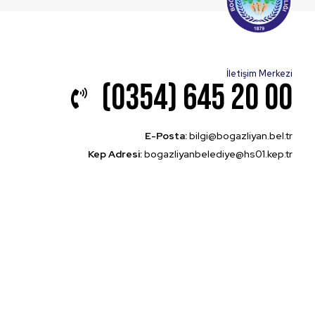
İletişim Merkezi
(0354) 645 20 00
E-Posta:
bilgi@bogazliyan.bel.tr
Kep Adresi:
bogazliyanbelediye@hs01.kep.tr